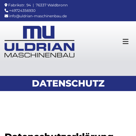
Zum Inhalt springen
Fabrikstr. 94 | 76337 Waldbronn

+49724356930

info@uldrian-maschinenbau.de

DATENSCHUTZ