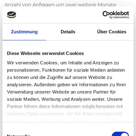
Anzahl von Anfragen um zwei weitere Monate
verlängern, soweit dies erforderlich ist. Sie werden
über die Fristverlängerung innerhalb eines Monats
nach dem Stellen des Auskunftsgesuch informiert.
Zustimmung
Details
Über Cookies
Zugleich werden Ihnen die Gründe für die
Verlängerung genannt.
Diese Webseite verwendet Cookies
Löschung und Berichtigung
Wir verwenden Cookies, um Inhalte und Anzeigen zu
Sie haben jederzeit die Möglichkeit, die Löschung
personalisieren, Funktionen für soziale Medien anbieten
oder Berichtigung bzw. Vervollständigung Ihrer
zu können und die Zugriffe auf unsere Website zu
Daten zu verlangen, sofern keine gesetzlichen
analysieren. Außerdem geben wir Informationen zu Ihrer
Aufbewahrungspflichten oder ein gesetzlicher
Verwendung unserer Website an unsere Partner für
Erlaubnistatbestand entgegenstehen.
soziale Medien, Werbung und Analysen weiter. Unsere
Partner führen diese Informationen möglicherweise mit
Bitte beachten Sie, dass die Ausübung Ihrer Rechte
weiteren Daten zusammen, die Sie ihnen bereitgestellt
unter Umständen im Konflikt mit vertraglichen
haben oder die sie im Rahmen Ihrer Nutzung der Dienste
Vereinbarungen stehen und entsprechende
gesammelt haben.
Auswirkungen auf die Vertragsdurchführung haben
Einwilligungsauswahl
kann (z.B. vorzeitige Vertragsauflösung oder